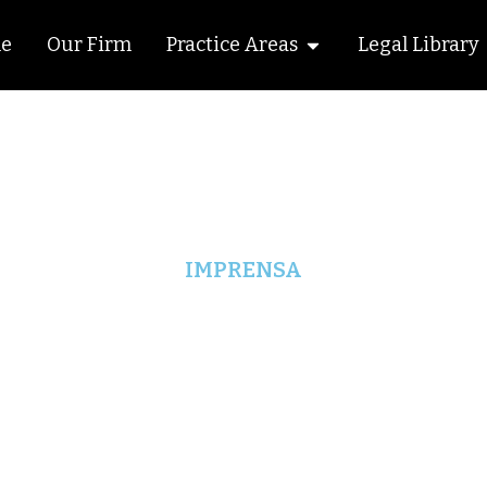
Open Áreas de Atuaç
e
Our Firm
Practice Areas
Legal Library
IMPRENSA
O CASAMENTO DE MAIOR
(Rádio CBN Curitiba)