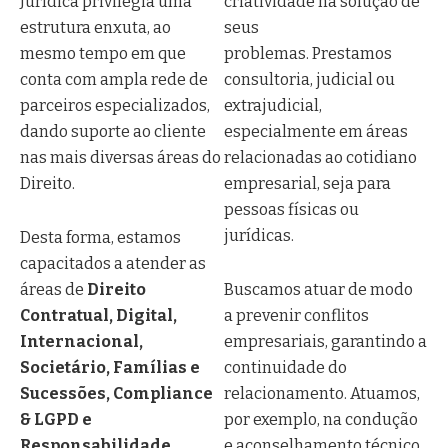
Jurídica privilegia uma
criatividade na solução de
estrutura enxuta, ao
seus
mesmo tempo em que
problemas. Prestamos
conta com ampla rede de
consultoria, judicial ou
parceiros especializados,
extrajudicial,
dando suporte ao cliente
especialmente em áreas
nas mais diversas áreas do
relacionadas ao cotidiano
Direito.
empresarial, seja para
pessoas físicas ou
jurídicas.
Desta forma, estamos
capacitados a atender as
áreas de
Direito
Buscamos atuar de modo
Contratual, Digital,
a prevenir conflitos
Internacional,
empresariais, garantindo a
Societário, Famílias
e
continuidade do
Sucessões, Compliance
relacionamento. Atuamos,
& LGPD
e
por exemplo, na condução
Responsabilidade
e aconselhamento técnico