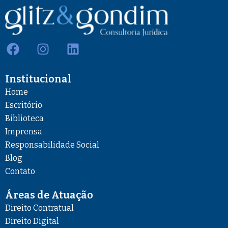
F
I
L
a
n
i
c
s
n
Institucional
e
t
k
b
a
e
Home
o
g
d
Escritório
o
r
i
Biblioteca
k
a
n
Imprensa
m
Responsabilidade Social
Blog
Contato
Áreas de Atuação
Direito Contratual
Direito Digital