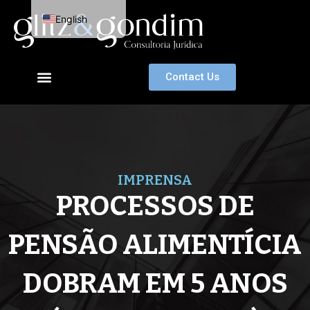
Skip
English
to
content
Portuguese
Contact Us
IMPRENSA
PROCESSOS DE
PENSÃO ALIMENTÍCIA
DOBRAM EM 5 ANOS