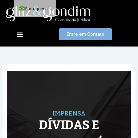
Ir
Portuguese
para
o
English
conteúdo
Entre em Contato
IMPRENSA
DÍVIDAS E