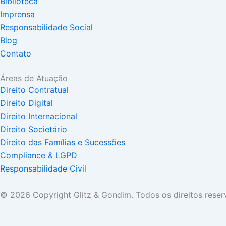
o
r
i
Biblioteca
k
a
n
Imprensa
m
Responsabilidade Social
Blog
Contato
Áreas de Atuação
Direito Contratual
Direito Digital
Direito Internacional
Direito Societário
Direito das Famílias e Sucessões
Compliance & LGPD
Responsabilidade Civil
© 2026 Copyright Glitz & Gondim. Todos os direitos reser
Portuguese