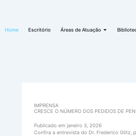
Ir
para
o
conteúdo
Abrir Áreas d
Home
Escritório
Áreas de Atuação
Bibliote
IMPRENSA
CRESCE O NÚMERO DOS PEDIDOS DE PENS
Publicado em janeiro 3, 2026
Confira a entrevista do Dr. Frederico Glit