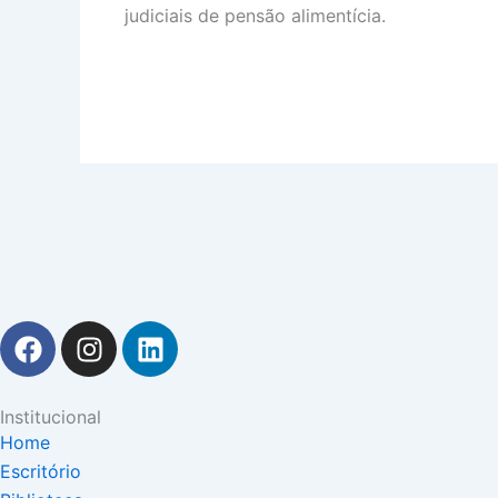
judiciais de pensão alimentícia.
F
I
L
a
n
i
c
s
n
e
t
k
Institucional
b
a
e
Home
o
g
d
Escritório