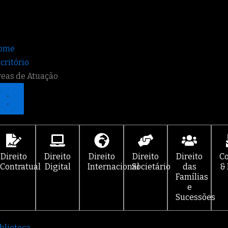
Fechar
Abrir
Áreas
Áreas
de
de
Atuação
Atuação
ome
critório
eas de Atuação
Direito
Direito
Direito
Direito
Direito
C
Contratual
Digital
Internacional
Societário
das
&
Famílias
e
Sucessões
blioteca