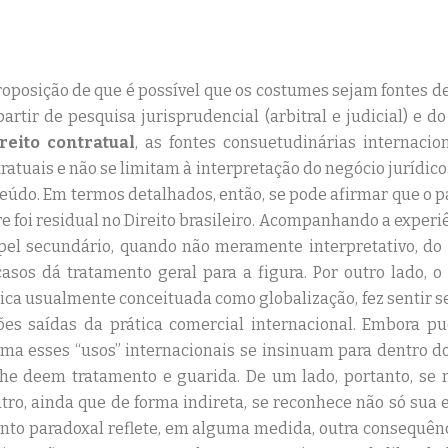
proposição de que é possível que os costumes sejam fontes de
rtir de pesquisa jurisprudencial (arbitral e judicial) e 
reito contratual
, as fontes consuetudinárias internaci
atuais e não se limitam à interpretação do negócio jurídico
teúdo. Em termos detalhados, então, se pode afirmar que o 
e foi residual no Direito brasileiro. Acompanhando a experi
apel secundário, quando não meramente interpretativo, do
casos dá tratamento geral para a figura. Por outro lado, 
ica usualmente conceituada como globalização, fez sentir s
es saídas da prática comercial internacional. Embora pu
rma esses “usos” internacionais se insinuam para dentro 
lhe deem tratamento e guarida. De um lado, portanto, se 
utro, ainda que de forma indireta, se reconhece não só sua 
nto paradoxal reflete, em alguma medida, outra consequência