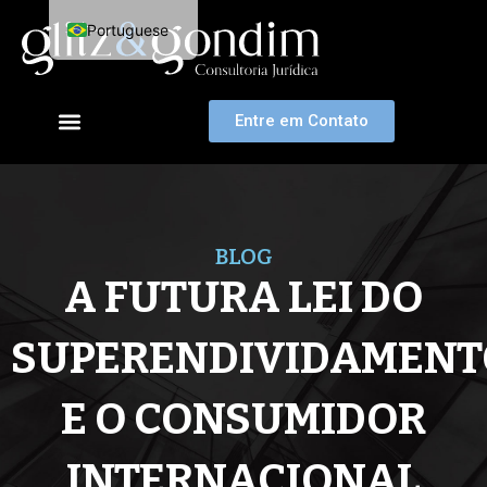
Ir
Portuguese
para
o
English
conteúdo
Entre em Contato
BLOG
A FUTURA LEI DO
SUPERENDIVIDAMENT
E O CONSUMIDOR
INTERNACIONAL