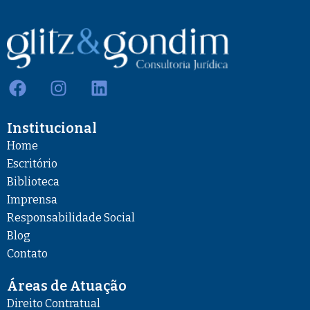
F
I
L
a
n
i
c
s
n
Institucional
e
t
k
b
a
e
Home
o
g
d
Escritório
o
r
i
Biblioteca
k
a
n
Imprensa
m
Responsabilidade Social
Blog
Contato
Áreas de Atuação
Direito Contratual