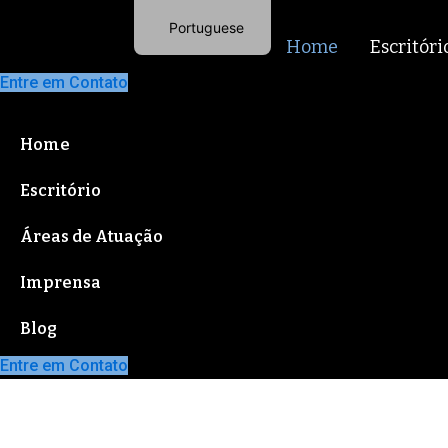
Ir
Portuguese
para
Home
Escritóri
English
o
Entre em Contato
conteúdo
Home
Escritório
Áreas de Atuação
Imprensa
Blog
Entre em Contato