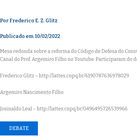
O SUPERENDI
Por Frederico E. Z. Glitz
Publicado em 10/02/2022
Mesa redonda sobre a reforma do Código de Defesa do Consu
Canal do Prof. Argemiro Filho no Youtube. Participaram do d
Frederico Glitz – http://lattes.cnpq.br/6190787636978029
Argemiro Nascimento Filho
Josinaldo Leal – http://lattes.cnpq.br/0496495726539966
DEBATE